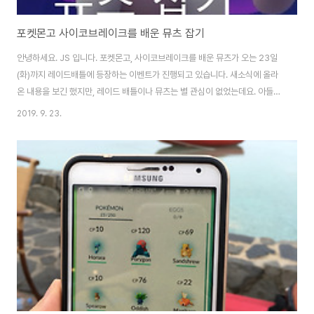
포켓몬고 사이코브레이크를 배운 뮤츠 잡기
안녕하세요. JS 입니다. 포켓몬고, 사이코브레이크를 배운 뮤츠가 오는 23일
(화)까지 레이드배틀에 등장하는 이벤트가 진행되고 있습니다. 새소식에 올라
온 내용을 보긴 했지만, 레이드 배틀이나 뮤츠는 별 관심이 없었는데요. 아들이
축구 교실 갔다가 동무들에게 뮤츠 이야기를 듣게 되었습니다.급 관심을 보이
2019. 9. 23.
는 아들... 이걸 어떻게 해야 하지?? 라는 생각을 하기 시작합니다.처음에는 혼
자 해볼까? 해서 살펴보니 단체로 모이지 않으면 불가능하다는 걸 확인했습니
다. 왜 단체로 해야 하지? 왜 이렇게 강해?? 그래 쉽게 잡히는 건 전설의 포켓몬
이 아니겠지라는 생각을 해봅니다.거리다 사이코브레이크를 배운 상태로 나온
다는데 더 귀하겠죠. 사이코브레이크에 대한 내용을 검색해 보니 나무위키 설
명은 아래와 같습니다. 사이코..