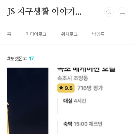
본문 바로가기
JS 지구생활 이야기...
홈
미디어로그
위치로그
방명록
포켓몬고
17