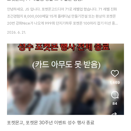
안녕하세요. JS 입니다. 포켓몬고드디어 71로 레벨업 했습니다. 71 레벨 진화
조건경험치 8,000,000메달 15개 플래티넘 만들기전설 또는 환상의 포켓몬
20번 강화Nice가 나오게 999회 던지기하루 포켓몬 100마리 잡기 미션 중
Nice 999회는 정말 어려웠습니다. 경험치는 충분 하지만...장시간 게임을 하
2026. 6. 21.
기 어렵기에 미션을 상당히 오래 진행했습니다. 2번, 1번Nice 999회 완성! 보
상은.. 뭐 감사합니다. 72 레벨 과제루트 7일 연속 걷기효과가 굉장한 스페셜
어택 200번 사용해서 배틀하기1,000,000 별의 모래 손에 넣기 72 레벨은
언제 달성하게 될까요?
포켓몬고, 포켓몬 30주년 이벤트 성수 행사 종료