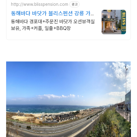
http://www.blisspension.com
광고
동해바다 바닷가 블리스펜션 강릉 가족
4인 숙소
동해바다 경포대+주문진 바닷가 오션뷰객실
보유, 가족+커플, 일출+BBQ장