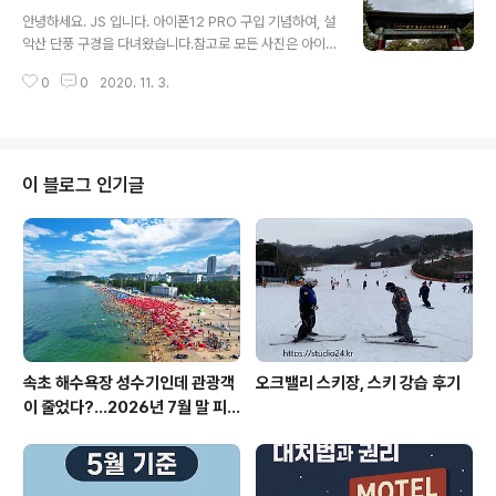
글 내용
걸어 올라가면 울산바위가 가까이 보입니다. 거의 다 온 거
안녕하세요. JS 입니다. 아이폰12 PRO 구입 기념하여, 설
같아요. 계조암 석굴까지 도착했습니다. 높은 곳에 있네요.
악산 단풍 구경을 다녀왔습니다.참고로 모든 사진은 아이
계조암 관음 보전 법당 불사 계조암 석굴은 진덕여왕 6년
폰12 PRO에서 촬영된 사진입니다. 설악산 울산바위, 흔들
자장율사가 창건한 사찰입니다. 드라마에 많이 나오던 진
0
0
2020. 11. 3.
바위로 가지 않아도, 입장하려면 입장료를 내야 합니다.성
덕여왕님~ 설명을 듣고 보니 느낌이 다르네요. 코로나만
인 3천 5맥원, 어린이 오백원입니다. 신흥사 문화재 안내
아니면.. 아쉽지만 ..
도이 땅이 다~ 신흥사소유! 부자다~ 설악산 국립공원 안내
도, 참고만 했어요. 등산을 가장한 신흥사 산책을 시작합니
다. 통일대법당 108법당이 가장 먼저 보입니다. 내원법당
이 블로그 인기글
설명도 잘 되어 있습니다. 통일염원 108법당 기와 불사가
있어 소원성취를 위해 기와 불사를 했습니다. 신흥사, 울산
바위, 흔들바위 어디로 갈 것인가?? 다음 주 단풍이 가장 이
쁠 거 같습니다. 신흥사 내부 울산바위 설명 신흥사를 지나
흔들바위까지 5..
속초 해수욕장 성수기인데 관광객
오크밸리 스키장, 스키 강습 후기
이 줄었다?…2026년 7월 말 피
서 현장의 불편한 진실