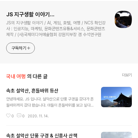
로그 정보
JS 지구생활 이야기...
JS의 지구생활 이야기 / AI, 게임, 호텔, 여행 / NCS 확인강
사 : 인공지능, 마케팅, 문화콘텐츠유통&서비스, 문화콘텐츠
제작 / (사)국제미디어예술협회 강원지부장 겸 수석연구원
구독하기
더보기
국내 여행
의 다른 글
속초 설악산, 흔들바위 등산
글 내용
안녕하세요. JS 입니다. 설악산으로 단풍 구경을 갔다가 흔
들바위까지 갔다 왔습니다. 아들이 흔들바위를 보고 싶다
며 아빠 가자~! 어?? 아들은 준비도 없이 처음으로 가장 높
0
0
2020. 11. 14.
이 산행을 했어요. 지금 설악산 단풍은 너무 이뻐요. 코로나
19로 쉼터 등 일부 지역은 임시 폐쇄되었습니다. 흔들바위
로 가는 입구는 임시 변경되었습니다. 여름 태풍으로 인해
속초 설악산 단풍 구경 & 신흥사 산책
아직 복구가 안되었어요. 그래서 더 힘들어요. 한 시간가량