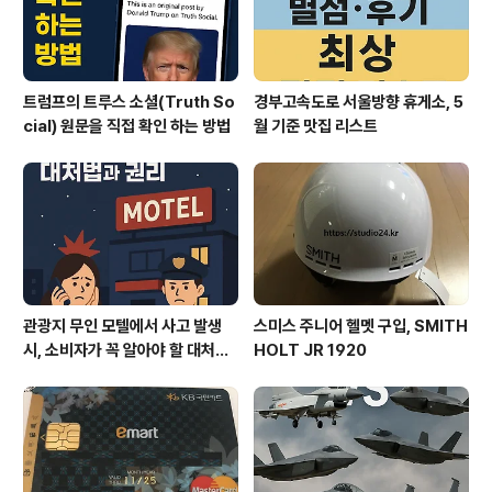
트럼프의 트루스 소셜(Truth So
경부고속도로 서울방향 휴게소, 5
cial) 원문을 직접 확인 하는 방법
월 기준 맛집 리스트
관광지 무인 모텔에서 사고 발생
스미스 주니어 헬멧 구입, SMITH
시, 소비자가 꼭 알아야 할 대처법
HOLT JR 1920
과 권리