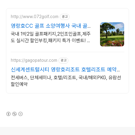
http://www.072golf.com
광고
영랑호CC 골프 소양여행사 국내 골프
투어의 명가!
국내 1박2일 골프패키지,2인조인골프,제주
도 실시간 할인부킹,패키지 특가 이벤트! 울
진마린cc 1박2일 36홀패키지-8월주중-20
만 9월주중-23만원 접수중
https://gagopatour.com
광고
신세계센트럴시티 영랑호리조트 호텔리조트 예약은
가고파여행
전세버스, 단체세미나, 호텔/리조트, 국내/해외PKG, 유람선
할인예약
(새창열림)
로그 정보