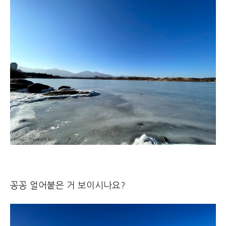
꽁꽁 얼어붙은 거 보이시나요?