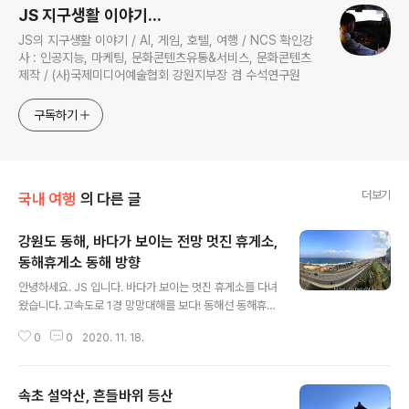
JS 지구생활 이야기...
JS의 지구생활 이야기 / AI, 게임, 호텔, 여행 / NCS 확인강
사 : 인공지능, 마케팅, 문화콘텐츠유통&서비스, 문화콘텐츠
제작 / (사)국제미디어예술협회 강원지부장 겸 수석연구원
구독하기
더보기
국내 여행
의 다른 글
강원도 동해, 바다가 보이는 전망 멋진 휴게소,
동해휴게소 동해 방향
글 내용
안녕하세요. JS 입니다. 바다가 보이는 멋진 휴게소를 다녀
왔습니다. 고속도로 1경 망망대해를 보다! 동해선 동해휴게
소입니다. 휴게소 전망대에서 바다를 배경으로 사진을 찍
0
0
2020. 11. 18.
을 수 있습니다. 바다를 배경으로 사진 찍고, 힐링도 가능한
곳입니다. 조금 다른 각도에서도 촬영해 보았는데 비슷하
네요. 다 같은 사진 같아요. 분명 이동하면서 촬영했는데 말
속초 설악산, 흔들바위 등산
이죠. 고속도로 휴게소 중 바다 전망이 보이고 확 트인 산
글 내용