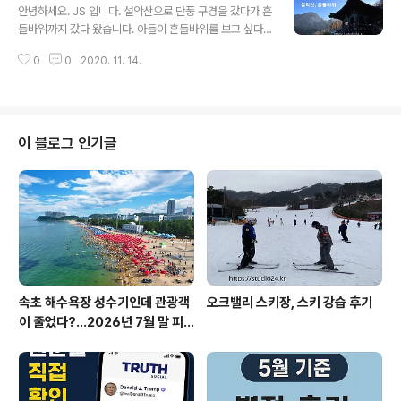
정상에 위치해서 유명한 장소 중 한 곳입니다. 전망 너무 좋
안녕하세요. JS 입니다. 설악산으로 단풍 구경을 갔다가 흔
아요. 포토존도 마련되어 있어 사랑의 열쇠 이벤트 존도 있
들바위까지 갔다 왔습니다. 아들이 흔들바위를 보고 싶다
습니다. 동해 여행 중에 한 번쯤 방문해도 괜찮은 휴게소로
며 아빠 가자~! 어?? 아들은 준비도 없이 처음으로 가장 높
생각됩니다. 일출을 보기에 편할 듯싶어요. 물론 동해 쪽에
0
0
2020. 11. 14.
이 산행을 했어요. 지금 설악산 단풍은 너무 이뻐요. 코로나
서는 편하게 일출 보는 곳이 많겠지만요~ 바다가 보이는
19로 쉼터 등 일부 지역은 임시 폐쇄되었습니다. 흔들바위
동해휴게소 방문 후기 ..
로 가는 입구는 임시 변경되었습니다. 여름 태풍으로 인해
아직 복구가 안되었어요. 그래서 더 힘들어요. 한 시간가량
걸어 올라가면 울산바위가 가까이 보입니다. 거의 다 온 거
이 블로그 인기글
같아요. 계조암 석굴까지 도착했습니다. 높은 곳에 있네요.
계조암 관음 보전 법당 불사 계조암 석굴은 진덕여왕 6년
자장율사가 창건한 사찰입니다. 드라마에 많이 나오던 진
덕여왕님~ 설명을 듣고 보니 느낌이 다르네요. 코로나만
아니면.. 아쉽지만 ..
속초 해수욕장 성수기인데 관광객
오크밸리 스키장, 스키 강습 후기
이 줄었다?…2026년 7월 말 피
서 현장의 불편한 진실