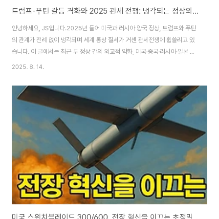
트럼프-푸틴 갈등 격화와 2025 관세 전쟁: 냉각되는 정상외교와 통상 리스크 진단
안녕하세요, JS입니다.2025년 들어 미국과 러시아 양국 정상, 트럼프와 푸틴
의 관계가 전례 없이 냉각되며 세계 통상 질서가 거센 관세전쟁에 휩쓸리고 있
습니다. 이 글에서는 최근 두 정상 간의 외교적 악화, 미국·중국·러시아·일본 등
주요국의 관세 전쟁 현황, 여파로 불거진 경제·고용 통계 조작 논란까지 최신 뉴
2025. 8. 14.
스를 바탕으로 꼼꼼히 분석합니다.[주요 내용 요약]트럼프·푸틴 정상외교, 우크
라이나 해법 놓고 충돌로 급냉각트럼프, 러시아에 50일 내 휴전 시한 부여·관
세율 최대 100% 위협미중·미일·미러 간 무역전쟁 격화, 주요국 보복관세·공급
망 변화러·북 군사 동맹, 미러 협상의 추가 부담미국 내 고용 통계 조작 논란, 노
동통계국 고위층 대거 교체글로벌 통상 질서 재편·한국 포함 통상 리스크 확대
1. 트..
미국 스위치블레이드 300/600, 전장 혁신을 이끄는 초정밀 자폭 드론의 모든 것