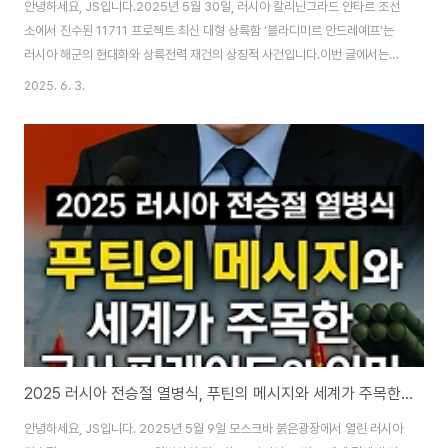
안녕하세요, JS입니다.2025년 5월 30일, 러시아 칼리닌그라드 얀타르 조선
소에서 진수된 11711 프로젝트 최신 대형 상륙함 ‘블라디미르 안드레예프’는
러시아 해군의 현대화와 상륙전력 재건의 상징적 사건입니다.이번 글에서는
‘블라디미르 안드레예프’ 진수의 기술적·전략적 의미, 러시아 해군의 현주소, 그
2025. 6. 3.
리고 우크라이나 전쟁 이후 변화된 해군력의 과제를 심층적으로 분석합니다.1.
‘블라디미르 안드레예프’ 진수의 배경과 의의진수 일시/장소: 2025년 5월 30
일, 칼리닌그라드 얀타르 조선소함정 개요:러시아 해군이 소련 붕괴 이후 건조
한 최대·최신 상륙함11711M(모던화형) 시리즈 3번함, 태평양함대 배치 예정
기존 11711(이반 그렌급) 시리즈의 설계·운용 한계 보완2019년 4월 23일 기
공, 20..
2025 러시아 전승절 열병식, 푸틴의 메시지와 세계가 주목한 군사 퍼레이드의 의미
안녕하세요, JS입니다. 2025년 5월 9일 모스크바 붉은광장에서 열린 러시아