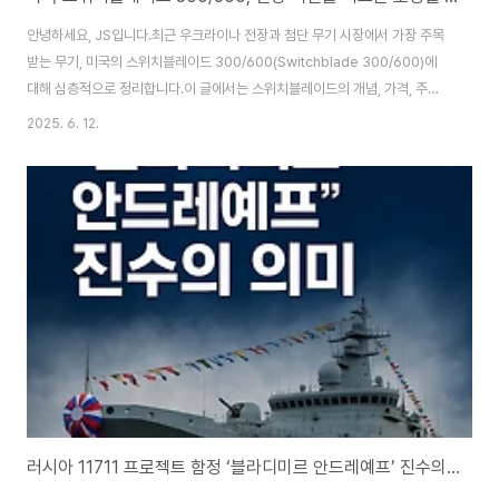
안녕하세요, JS입니다.최근 우크라이나 전장과 첨단 무기 시장에서 가장 주목
받는 무기, 미국의 스위치블레이드 300/600(Switchblade 300/600)에
대해 심층적으로 정리합니다.이 글에서는 스위치블레이드의 개념, 가격, 주요
재원, 실제 운용 방식, 그리고 현대 전장에 미치는 파급력까지 정리합니다.1. 스
2025. 6. 12.
위치블레이드란 무엇인가?스위치블레이드는 미국 에어로바이런먼트
(AeroVironment)사가 개발한 로이터링 탄약(Loitering Munition), 즉 자
폭 드론입니다.정식 명칭은 드론이 아니라 ‘미사일’ 또는 ‘자폭 탄약’에 더 가깝
습니다.한 번 발사하면 회수하지 않고, 목표를 탐지·추적하다가 곧바로 자폭 공
격을 가하는 일회용 무기입니다.스위치블레이드는 300과 600 두 가지 모델
로 나..
러시아 11711 프로젝트 함정 ‘블라디미르 안드레예프’ 진수의 의미