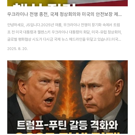
우크라이나 전쟁 종전, 국제 정상회의와 미국의 안전보장 제안 – 2025 평화구상 핵심 정리
안녕하세요, JS입니다.2025년 여름, 우크라이나 전쟁의 장기화 속에서 트럼
프 전 미국 대통령과 젤렌스키 우크라이나 대통령의 회담, 미국-유럽 정상회의,
글로벌 평화협상 시도가 다시금 국제 뉴스 헤드라인을 뒤덮고 있습니다.미국의
“안전보장” 제안과 국제 사회의 평화 로드맵 협상, 주요 정상들의 전략적 입장
2025. 8. 20.
변화 등 실시간 뉴스와 외신, 키워드를 바탕으로 전시 종결, 재건, 유럽 안보 질
서의 미래를 심층적으로 정리해드립니다.1. 국제 사회의 평화 협상 모멘텀, 왜
다시 부상했나?우크라이나 전쟁은 2022년 2월 러시아의 침공 이후 장기전
양상으로 치달았으나, 2025년 들어 유럽, 미국, 우크라이나 등 주요 당사국 간
새 외교적 ‘윈도’가 열렸습니다.트럼프-젤렌스키 3차 회담: 양국의 전격 정상회
담에서 ..